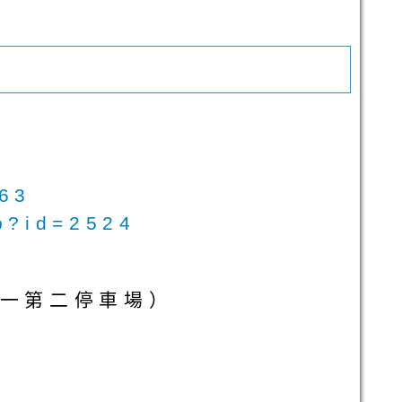
063
hp?id=2524
第一第二停車場）
0
0