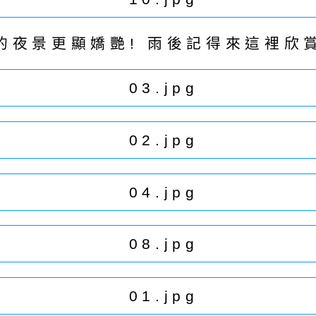
的夜景更顯嬌艷! 雨後記得來這裡欣