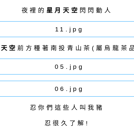
夜裡的
星月天空
閃閃動人
月天空
前方種著南投青山茶(屬烏龍茶
忍你們這些人叫我豬
忍很久了解!