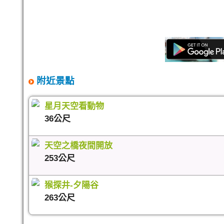
附近景點
星月天空看動物
36公尺
天空之橋夜間開放
253公尺
猴探井-夕陽谷
263公尺