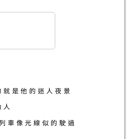
的就是他的迷人夜景
動人
列車像光線似的駛過