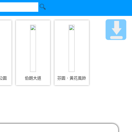
公園
伯朗大道
芬園．黃花風鈴