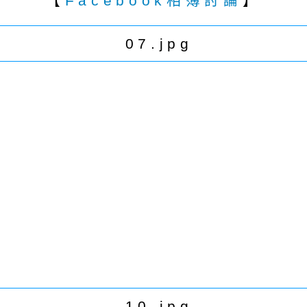
【
Facebook相簿討論
】