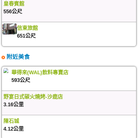
皇春賓館
556公尺
信東旅館
651公尺
附近美食
華得來(WAL)飲料專賣店
593公尺
野宴日式碳火燒烤-沙鹿店
3.16公里
陳石城
4.12公里