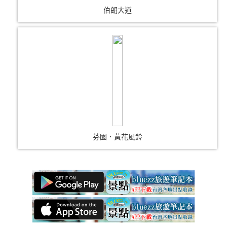
伯朗大道
芬園．黃花風鈴