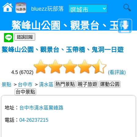
bluezz玩部落
鰲峰山公園、觀景台、玉帶
橋、鬼洞、牛罵頭遺址、一日
鰲峰山公園、觀景台、玉帶橋、鬼洞一日遊
遊|海線「亮眼珍珠」全新啟用
4.5 (6702)
(看評論)
熱門景點
親子旅遊
運動公園
景點
>
台中市
>
清水區
台中景點
地址：
台中市清水區鰲峰路
電話：
04-26237215