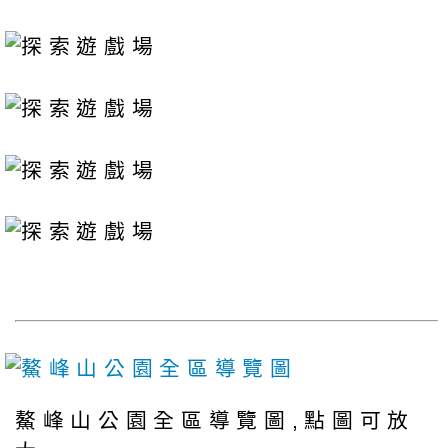
鰲峰山公園全區導覽圖,點圖可放