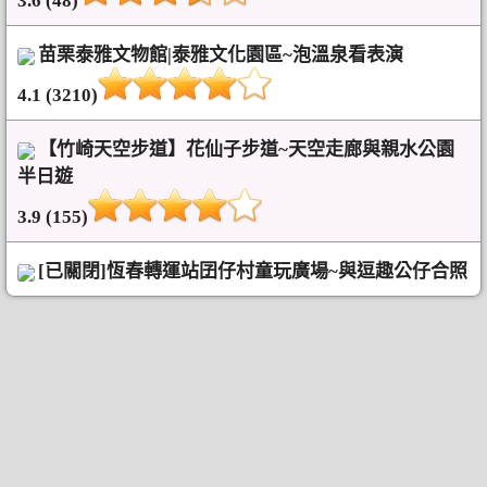
3.6 (48)
苗栗泰雅文物館|泰雅文化園區~泡溫泉看表演
4.1 (3210)
【竹崎天空步道】花仙子步道~天空走廊與親水公園
半日遊
3.9 (155)
[已關閉]恆春轉運站囝仔村童玩廣場~與逗趣公仔合照