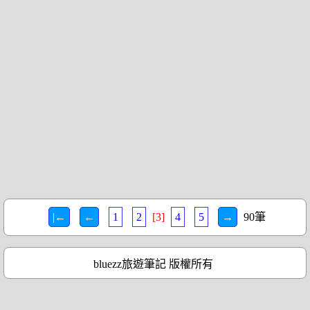
|←
←
1
2
[3]
4
5
→
90筆
bluezz旅遊筆記 版權所有