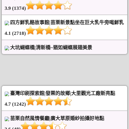
3.9 (1374)
四方鮮乳酪故事館|苗栗新景點坐在巨大乳牛旁喝鮮乳
4.1 (2718)
大坑蝴蝶橋|清新橋~猶如蝴蝶展翅美景
臺灣印刷探索館|發票的故鄉|大里觀光工廠新亮點
4.7 (1242)
苗栗自然風情餐廳|廣大草原婚紗拍攝好地點