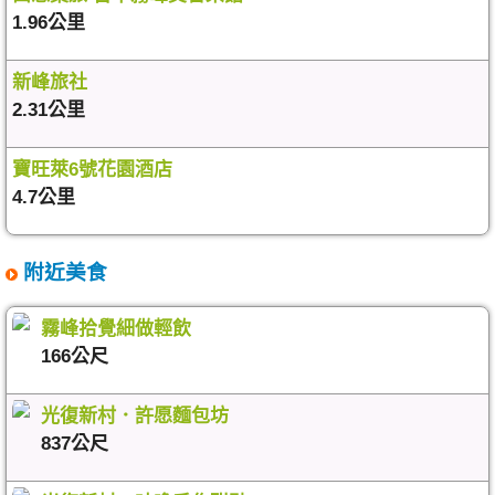
1.96公里
新峰旅社
2.31公里
寶旺萊6號花園酒店
4.7公里
附近美食
霧峰拾覺細做輕飲
166公尺
光復新村．許愿麵包坊
837公尺