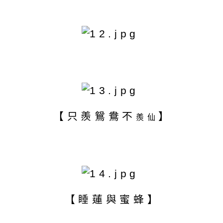
【只羨
鴛鴦不
】
羨仙
【睡蓮與蜜蜂】