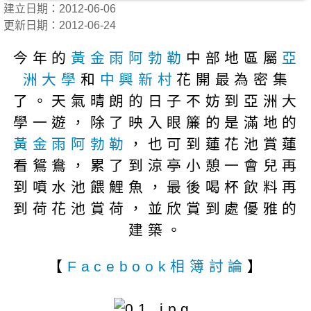
建立日期：2012-06-06
更新日期：2012-06-24
今年的
黃金雨
阿勃勒
中部地區屬
亞
洲大學
和
中興新村
花開最為密集
了。天氣晴朗的日子不妨到亞洲大
學一遊，除了映入眼簾的是滿地的
黃金雨阿勃勒
，也可到蓮花池賞蓮
看鴛鴦，累了到涼亭小憩一會兒再
到噴水池餵鯉魚，最後喝杯飲料再
到荷花池賞荷，並欣賞到處優雅的
建築。
【
Facebook相簿討論
】