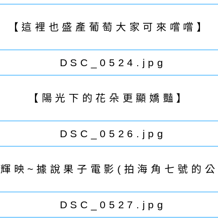
【這裡也盛產葡萄大家可來嚐嚐】
【陽光下的花朵更顯嬌豔】
輝映~據說果子電影(拍海角七號的公