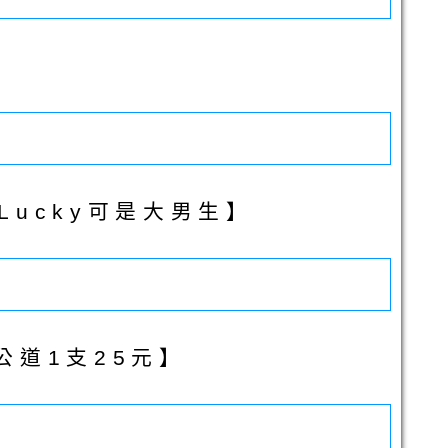
】
Lucky可是大男生】
公道1支25元】