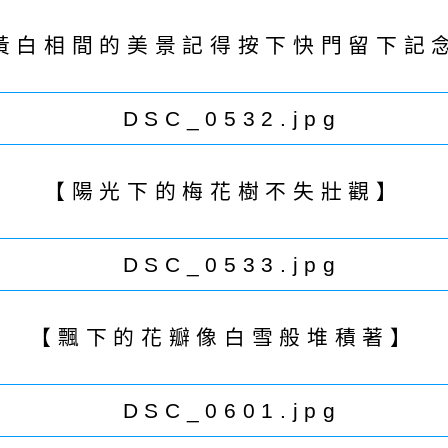
黃白相間的美景記得按下快門留下記
【陽光下的梅花樹不失壯觀】
【飄下的花瓣像白雪般堆積著】