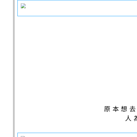
原本想
人