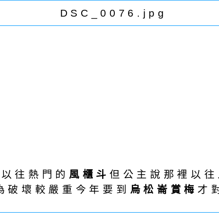
去以往熱門的
風櫃斗
但公主說那裡以往
為破壞較嚴重今年要到
烏松崙賞梅
才