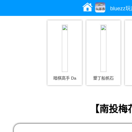
bluezz
暗棋高手 Da
墾丁船帆石
【南投梅