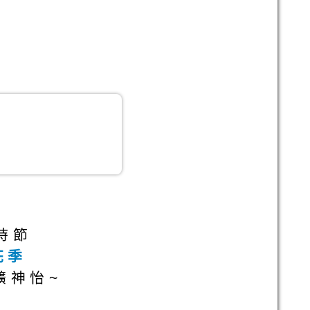
好時節
花季
懭神怡~