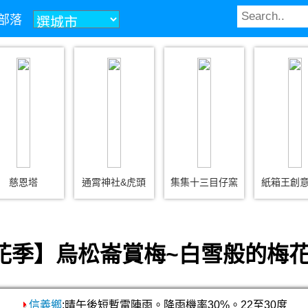
玩部落
慈恩塔
通霄神社&虎頭
集集十三目仔窯
紙箱王創
花季】烏松崙賞梅~白雪般的梅花
信義鄉
:晴午後短暫雷陣雨。降雨機率30%。22至30度