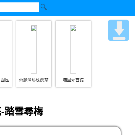
意園區
奇麗灣珍珠奶茶
埔里元首館
-踏雪尋梅