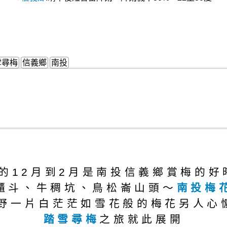
雪尋梅
信義鄉
南投
的12月到2月是南投信義鄉賞梅的
櫃斗、牛稠坑、鳥松崙山頭～
南投梅
野一片白茫茫如雪花般的梅花另人心
踏雪尋梅
之旅就此展開