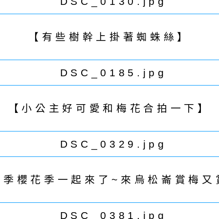
【有些樹幹上掛著蜘蛛絲】
【小公主好可愛和梅花合拍一下】
花季櫻花季一起來了~來烏松崙賞梅又